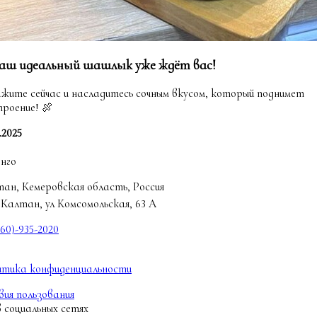
аш идеальный шашлык уже ждёт вас!
жите сейчас и насладитесь сочным вкусом, который поднимет
роение! 🍖
.2025
нго
ан, Кемеровская область, Россия
 Калтан, ул Комсомольская, 63 А
960)-935-2020
итика конфиденциальности
вия пользования
 социальных сетях