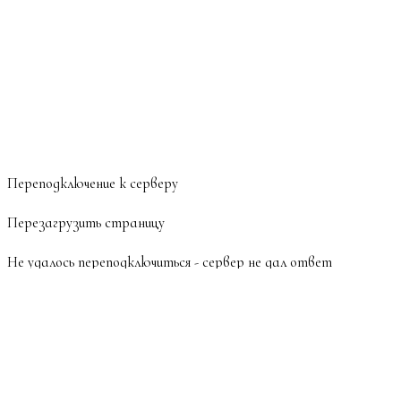
Переподключение к серверу
Перезагрузить страницу
Не удалось переподключиться - сервер не дал ответ
Перезагрузить страницу
Session Expired
The server refused to restore your session state.